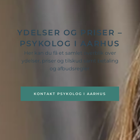
YDELSER OG PRISER –
PSYKOLOG I AARHUS
Her kan du få et samlet overblik over
ydelser, priser og tilskud samt betaling
og afbudsregler.
KONTAKT PSYKOLOG I AARHUS