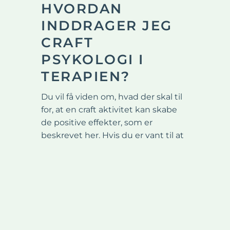
HVORDAN
INDDRAGER JEG
CRAFT
PSYKOLOGI I
TERAPIEN?
Du vil få viden om, hvad der skal til
for, at en craft aktivitet kan skabe
de positive effekter, som er
beskrevet her. Hvis du er vant til at
udføre craft aktiviteter, kan du
sikkert genkende alle eller nogle af
ovenstående effekter. Men ved du
hvordan og hvorfor de opstår? Ved
at forstå dette kan du aktivt bruge
din passion til at skabe mere ro og
glæde i din hverdag og fx dæmpe